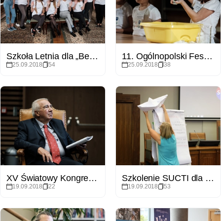
Szkoła Letnia dla „Best Studentów" BESTStudentCAMP
11. Ogólnopolski Festiwal Nauki Przyrodnicze na Scenie
25.09.2018
54
25.09.2018
38
XV Światowy Kongres Prawa Rolnego na Wydziale Prawa i Administracji UAM
Szkolenie SUCTI dla pracowników UAM
19.09.2018
22
19.09.2018
53