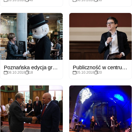
Poznańska edycja gry Monopoly - plansza UAM
Publiczność w centrum uwagi - konferencja
08.10.2018
18
05.10.2018
20