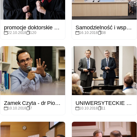
promocje doktorskie Wydziału Prawa i Administracji UAM
Samodzielność i wspólnota - konferencja IKE UAM Gniezno
22.10.2018
120
16.10.2018
38
Zamek Czyta - dr Piotr Oleksy. Naddniestrze. Terror tożsamości.
UNIWERSYTECKIE WYKŁADY NA ZAMKU „Filolog na tropach zwyczajów, konwencji i norm”
10.10.2018
7
10.10.2018
11