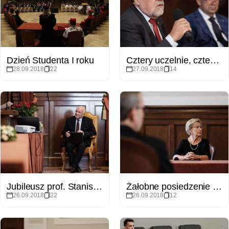
Dzień Studenta I roku
Cztery uczelnie, czterech Rektorów, jedna inauguracja – konferencja prasowa
28.09.2018
22
27.09.2018
14
Jubileusz prof. Stanisława Dylaka
Żałobne posiedzenie Senatu pamięci zmarłej prof. Teresy Rabskiej
26.09.2018
22
26.09.2018
12