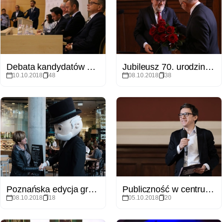
Debata kandydatów na prezydenta miasta Poznania zorganizowana przez Wydział Nauk Politycznych i Dziennikarstwa
Jubileusz 70. urodzin prof. Stefana Zawadzkiego
10.10.2018
48
08.10.2018
38
Poznańska edycja gry Monopoly - plansza UAM
Publiczność w centrum uwagi - konferencja
08.10.2018
18
05.10.2018
20