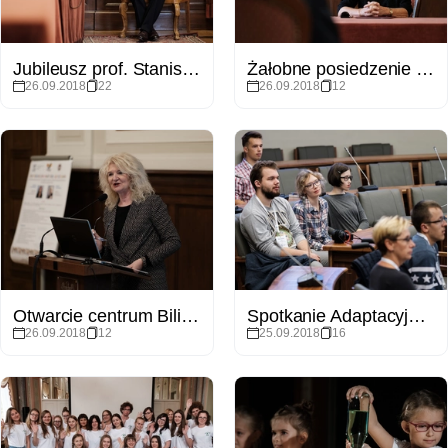
Jubileusz prof. Stanisława Dylaka
Żałobne posiedzenie Senatu pamięci zmarłej prof. Teresy Rabskiej
26.09.2018
22
26.09.2018
12
Otwarcie centrum Bilingualism Matters
Spotkanie Adaptacyjne dla Studentów Pierwszego Roku z niepełnosprawnościami
26.09.2018
12
25.09.2018
16