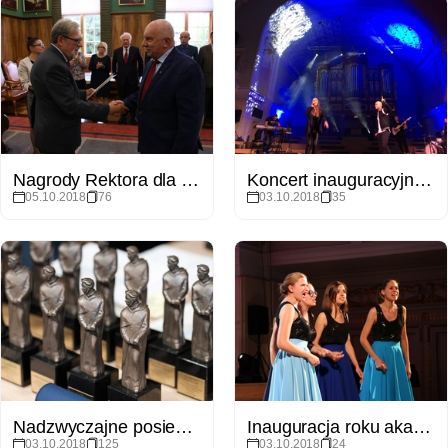
Nagrody Rektora dla nauczycieli akademickich
Koncert inauguracyjny 100-lecia Uniwersytetu Poznańskiego
05.10.2018
76
03.10.2018
35
Nadzwyczajne posiedzenie Senatu Uniwersytetu im. Adama Mickiewicza w Poznaniu
Inauguracja roku akademickiego dla studentów zagranicznych
03.10.2018
125
03.10.2018
24