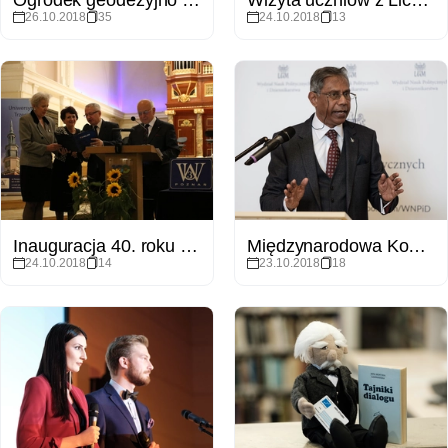
26.10.2018
35
24.10.2018
13
Inauguracja 40. roku akademickiego na Uniwersytecie Trzeciego Wieku
Międzynarodowa Konferencja “Beyond Europe: Politics and Change in Global and Regional Afairs"
24.10.2018
14
23.10.2018
18