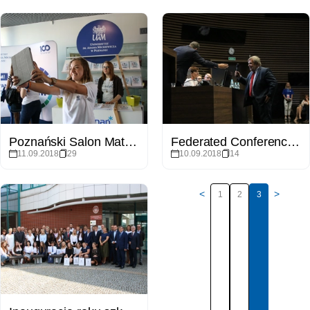
Poznański Salon Maturzystów "Perspektywy" 2018
Federated Conference on Computer Science and Information Systems
11.09.2018
29
10.09.2018
14
<
>
1
2
3