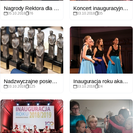
Nagrody Rektora dla nauczycieli akademickich
Koncert inauguracyjny 100-lecia Uniwersytetu Poznańskiego
05.10.2018
76
03.10.2018
35
Nadzwyczajne posiedzenie Senatu Uniwersytetu im. Adama Mickiewicza w Poznaniu
Inauguracja roku akademickiego dla studentów zagranicznych
03.10.2018
125
03.10.2018
24