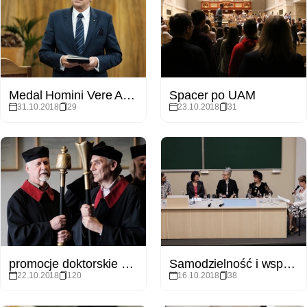
Medal Homini Vere Academico dla prof. Bronisława Marciniaka
Spacer po UAM
31.10.2018
29
23.10.2018
31
promocje doktorskie Wydziału Prawa i Administracji UAM
Samodzielność i wspólnota - konferencja IKE UAM Gniezno
22.10.2018
120
16.10.2018
38