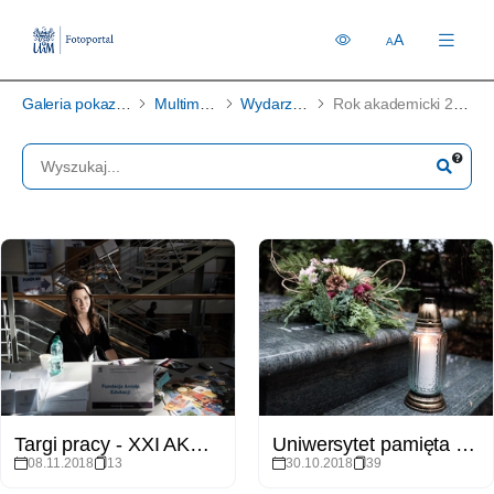
A
A
Galeria pokazowa
Multimedia
Wydarzenia
Rok akademicki 2018/2019
Targi pracy - XXI AKADEMIA ROZWOJU
Uniwersytet pamięta - wizyta JM Rektora UAM na grobach zmarłych
08.11.2018
13
30.10.2018
39