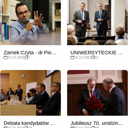
Zamek Czyta - dr Piotr Oleksy. Naddniestrze. Terror tożsamości.
UNIWERSYTECKIE WYKŁADY NA ZAMKU „Filolog na tropach zwyczajów, konwencji i norm”
10.10.2018
7
10.10.2018
11
Debata kandydatów na prezydenta miasta Poznania zorganizowana przez Wydział Nauk Politycznych i Dziennikarstwa
Jubileusz 70. urodzin prof. Stefana Zawadzkiego
10.10.2018
48
08.10.2018
38