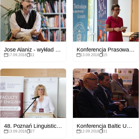
Jose Alaniz - wykład w Czytelni Nova Biblioteka Uniwersytecka
Konferencja Prasowa - Noc Naukowców 2018
17.09.2018
11
13.09.2018
15
48. Poznań Linguistic Meeting
Konferencja Baltic University Programme „Current Challenges of Local and Regional Development”
13.09.2018
27
12.09.2018
31