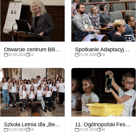
Otwarcie centrum Bilingualism Matters
Spotkanie Adaptacyjne dla Studentów Pierwszego Roku z niepełnosprawnościami
26.09.2018
12
25.09.2018
16
Szkoła Letnia dla „Best Studentów" BESTStudentCAMP
11. Ogólnopolski Festiwal Nauki Przyrodnicze na Scenie
25.09.2018
54
25.09.2018
38