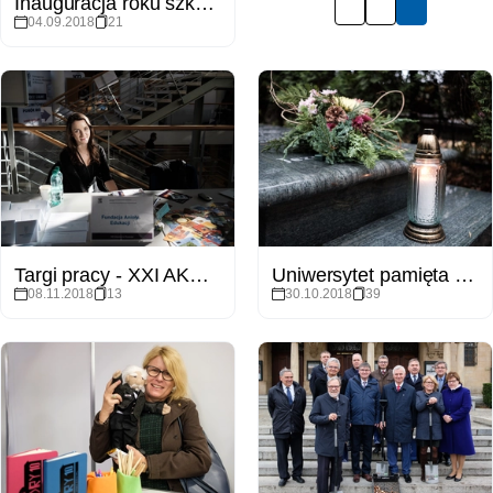
Inauguracja roku szkolnego w Uniwersyteckim Liceum Ogólnokształcącym w Słubicach
04.09.2018
21
Targi pracy - XXI AKADEMIA ROZWOJU
Uniwersytet pamięta - wizyta JM Rektora UAM na grobach zmarłych
08.11.2018
13
30.10.2018
39