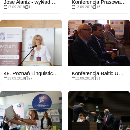
Jose Alaniz - wykład w Czytelni Nova Biblioteka Uniwersytecka
Konferencja Prasowa - Noc Naukowców 2018
17.09.2018
11
13.09.2018
15
48. Poznań Linguistic Meeting
Konferencja Baltic University Programme „Current Challenges of Local and Regional Development”
13.09.2018
27
12.09.2018
31