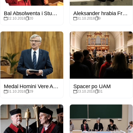
Bal Absolwenta i Studenta - 10 lat WNPiD
Aleksander hrabia Fredro - maskotka Wydziału Filologii Polskiej i Klasycznej UAM
22.10.2018
20
31.10.2018
9
Medal Homini Vere Academico dla prof. Bronisława Marciniaka
Spacer po UAM
31.10.2018
29
23.10.2018
31