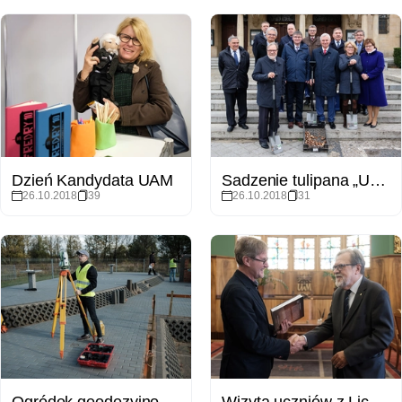
Dzień Kandydata UAM
Sadzenie tulipana „Uniwersytet Poznański”
26.10.2018
39
26.10.2018
31
Ogródek geodezyjno kartograficzno geomatyczny - otwarcie
Wizyta uczniów z Liceum Ogólnokształcące im. Heliodora Święcickiego w Międzyrzeczu