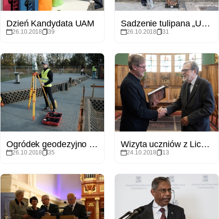
Dzień Kandydata UAM
Sadzenie tulipana „Uniwersytet Poznański”
26.10.2018
39
26.10.2018
31
Ogródek geodezyjno kartograficzno geomatyczny - otwarcie
Wizyta uczniów z Liceum Ogólnokształcące im. Heliodora Święcickiego w Międzyrzeczu
26.10.2018
35
24.10.2018
13