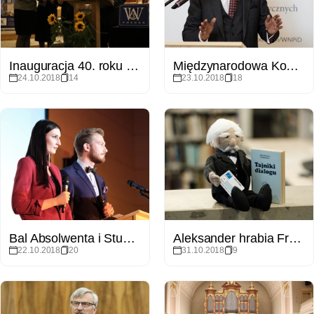
Inauguracja 40. roku akademickiego na Uniwersytecie Trzeciego Wieku
Międzynarodowa Konferencja “Beyond Europe: Politics and Change in Global and Regional Afairs"
24.10.2018
14
23.10.2018
18
Bal Absolwenta i Studenta - 10 lat WNPiD
Aleksander hrabia Fredro - maskotka Wydziału Filologii Polskiej i Klasycznej UAM
22.10.2018
20
31.10.2018
9