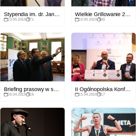
Stypendia im. dr. Jana Kulczyka dla studentów z Ukrainy
Wielkie Grillowanie 2019
13.05.2019
71
10.05.2019
40
Briefing prasowy w sprawie kulminacji obchodów 100-lecia Uniwersytetu Poznańskiego
II Ogólnopolska Konferencja pt. Polityka społeczna w XXI wieku. Wykluczeni w trójwymiarze
26.04.2019
16
15.04.2019
17