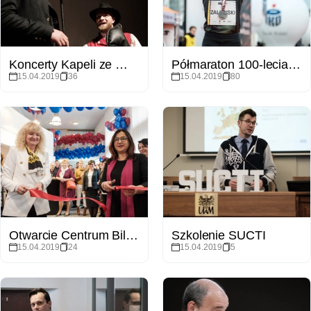
Koncerty Kapeli ze Wsi Warszawa - obchody 100-lecia poznańskiej etnologii
Półmaraton 100-lecia UP
15.04.2019
36
15.04.2019
80
Otwarcie Centrum Bilingualism Matters
Szkolenie SUCTI
15.04.2019
24
15.04.2019
5