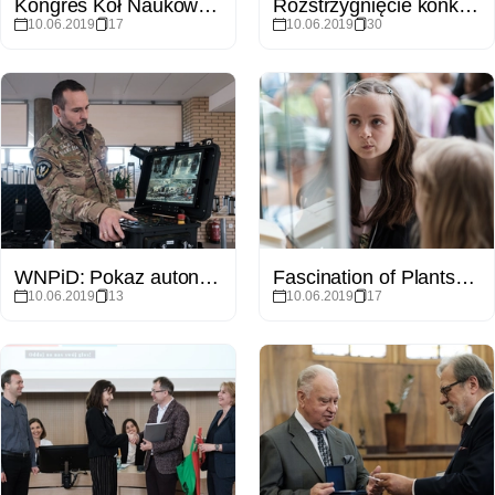
Kongres Kół Naukowych UAM / wizyta premiera Jarosława Gowina
Rozstrzygnięcie konkursu na nowy akademik / Morasko
10.06.2019
17
10.06.2019
30
WNPiD: Pokaz autonomicznych robotów
Fascination of Plants Day na Wydziale Biologii
10.06.2019
13
10.06.2019
17