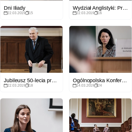
Dni Iliady
Wydział Anglistyki: Promocje doktorskie i habilitacyjne
22.03.2019
15
22.03.2019
16
Jubileusz 50-lecia pracy naukowej prof. Janusza Skoczylasa
Ogólnopolska Konferencja Naukowa pt. „Ustawa 2.0 – Rozwiązania statutowe w sprawach pracowniczych"
22.03.2019
18
14.03.2019
24