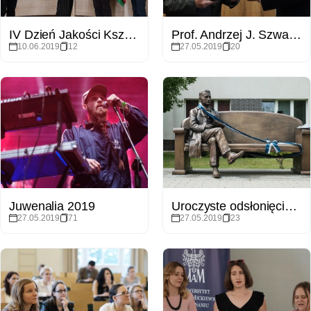
IV Dzień Jakości Kształcenia
Prof. Andrzej J. Szwarc z medalem Homini Vere Academico
10.06.2019
12
27.05.2019
20
Juwenalia 2019
Uroczyste odsłonięcie pomnika – ławeczki prof. Michała Sobeskiego
27.05.2019
71
27.05.2019
23