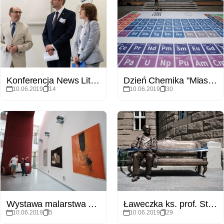
Konferencja News Literacy 2019 na WNPiD
Dzień Chemika "Miasteczko Mendelejewa"
10.06.2019
14
10.06.2019
30
Wystawa malarstwa prof. Bogdana Wojtasiaka na Wydziale Chemii
Ławeczka ks. prof. Stanisława Kozierowskiego
10.06.2019
5
10.06.2019
29