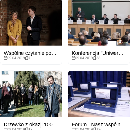
Wspólne czytanie poezji Adama Mickiewicza na WFPiK
Konferencja "Uniwersytet XXI wieku: od Humboldta do Uniwersytetu 4.0"
09.04.2019
7
09.04.2019
38
Drzewko z okazji 100-lecia poznańskiej psychologii
Forum - Nasz wspólny Uniwersytet
09.04.2019
12
01.04.2019
126