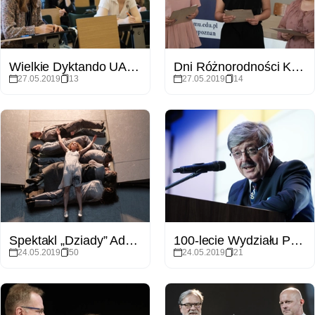
Wielkie Dyktando UAM 2019
Dni Różnorodności Kulturowej 2019
27.05.2019
13
27.05.2019
14
Spektakl „Dziady” Adama Mickiewicza w reżyserii Lecha Raczaka
100-lecie Wydziału Prawa i Administracji UAM
24.05.2019
50
24.05.2019
21