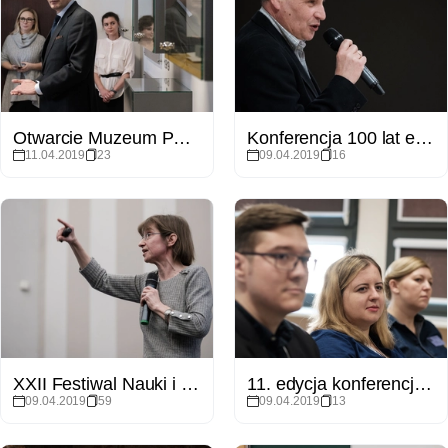
Otwarcie Muzeum Poznańskiej Psychologii 1919-2019
Konferencja 100 lat etnologii uniwersyteckiej w Poznaniu. Dyscyplina wobec wyzwań przyszłości.
11.04.2019
23
09.04.2019
16
XXII Festiwal Nauki i Sztuki
11. edycja konferencji Język w Poznaniu
09.04.2019
59
09.04.2019
13