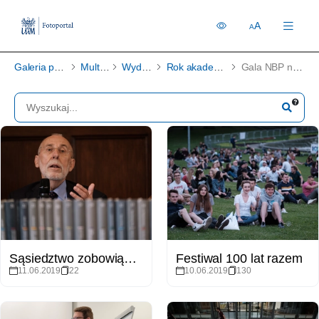
A
A
Galeria pokazowa
Multimedia
Wydarzenia
Rok akademicki 2018/2019
Gala NBP na 100-lecie Uniwersytetu Poznańskiego
Sąsiedztwo zobowiązuje - 100 - lecie Filologii Germańskiej
Festiwal 100 lat razem
11.06.2019
22
10.06.2019
130