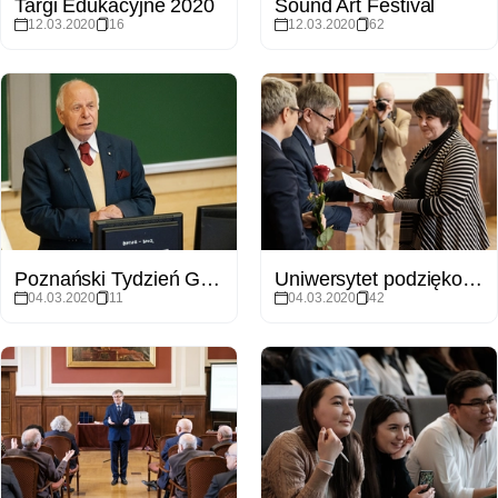
Targi Edukacyjne 2020
Sound Art Festival
12.03.2020
16
12.03.2020
62
Poznański Tydzień Geomorfologii
Uniwersytet podziękował emerytowanym pracownikom
04.03.2020
11
04.03.2020
42