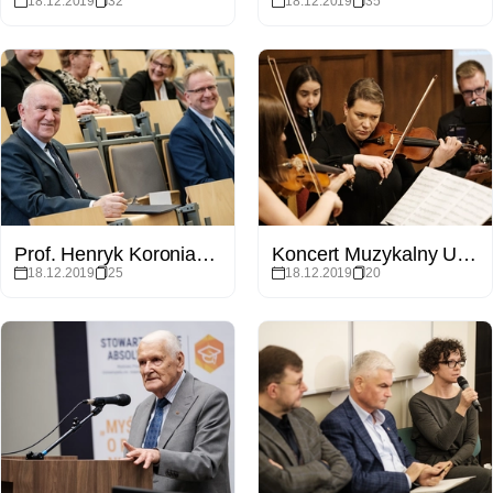
18.12.2019
32
18.12.2019
35
Prof. Henryk Koroniak - sympozjum z okazji 70. urodzin
Koncert Muzykalny UAM - Musica Maxima
18.12.2019
25
18.12.2019
20