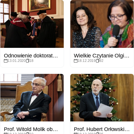
Odnowienie doktoratu prof. Macieja Zielińskiego
Wielkie Czytanie Olgi Tokarczuk
13.01.2020
18
18.12.2019
92
Prof. Witold Molik obchodził 70. urodziny
Prof. Hubert Orłowski z medalem Homini Vere Academico