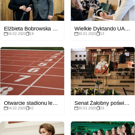
Elżbieta Bobrowska uhonorowana Medalem Za Zasługi dla UAM
Wielkie Dyktando UAM 2020
04.02.2020
19
30.01.2020
13
Otwarcie stadionu lekkoatletycznego na Morasku
Senat Żałobny poświęcony pamięci prof. Stanisława Lorenca
04.02.2020
42
30.01.2020
33