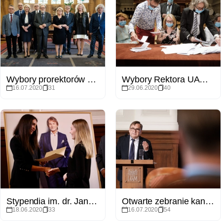
Wybory prorektorów UAM 2020
Wybory Rektora UAM na kadencję 2020-2024
16.07.2020
31
29.06.2020
40
Stypendia im. dr. Jana Kulczyka 2020
Otwarte zebranie kandydatów na rektora UAM z pracownikami
18.06.2020
33
16.07.2020
54