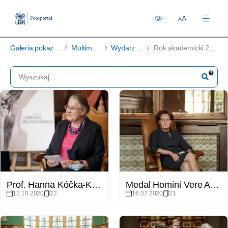
A
A
Galeria pokazowa
Multimedia
Wydarzenia
Rok akademicki 2019/2020
Prof. Hanna Kóčka-Krenz laureatką Lednickiego Orła Piastowskiego
Medal Homini Vere Academico dla prof. Sławomiry Wronkowskiej-Jaśkiewicz
12.10.2020
22
16.07.2020
21