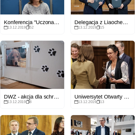
Konferencja "Uczona, badaczka, naukowczyni - feminatywy w dyskursie akademickim"
Delegacja z Liaocheng University (Chiny)
13.12.2019
52
13.12.2019
15
DWZ - akcja dla schroniska
Uniwersytet Otwarty - inauguracja
13.12.2019
8
13.12.2019
13