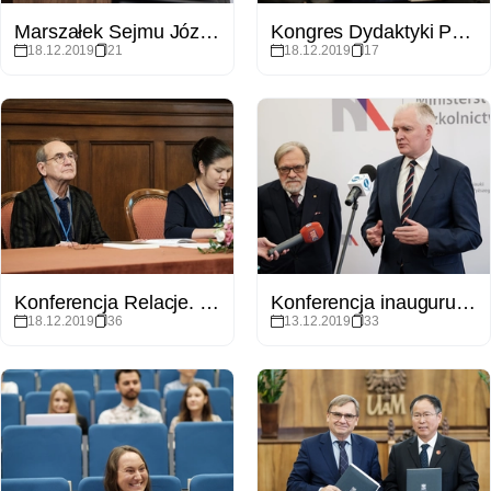
Marszałek Sejmu Józef Zych - wykład otwarty WPiA
Kongres Dydaktyki Polonistycznej na WFPiK
18.12.2019
21
18.12.2019
17
Konferencja Relacje. "Pomiędzy słowem, dźwiękiem i obrazem. Stulecie kontaktów dyplomatycznych między Polską i Japonią"
Konferencja inaugurująca program „Inicjatywa Doskonałości – Uczelnia Badawcza”
18.12.2019
36
13.12.2019
33