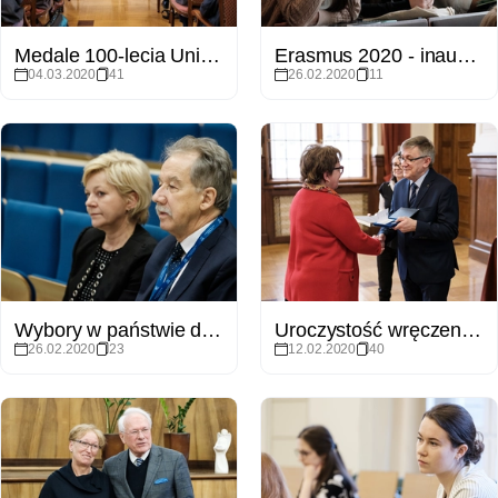
Medale 100-lecia Uniwersytetu Poznańskiego
Erasmus 2020 - inauguracja
04.03.2020
41
26.02.2020
11
Wybory w państwie demokratycznym - konferencja WNPiD
Uroczystość wręczenia pamiątkowych Medali 100-lecia
26.02.2020
23
12.02.2020
40