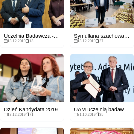
Uczelnia Badawcza - konferencja prasowa
Symultana szachowa na UAM - Arcymistrz Włodzimierz Schmidt
13.12.2019
13
13.12.2019
27
Dzień Kandydata 2019
UAM uczelnią badawczą - wręczenie tytułu
13.12.2019
71
31.10.2019
35