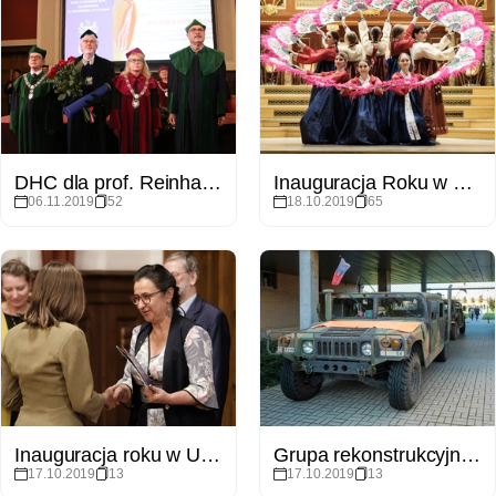
DHC dla prof. Reinharda Lührmanna
Inauguracja Roku w Szkole Nauk o Języku i Literaturze
06.11.2019
52
18.10.2019
65
Inauguracja roku w Uniwersytecie Otwartym UAM
Grupa rekonstrukcyjna SRH 173rd na WNPiD
17.10.2019
13
17.10.2019
13