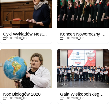
Cykl Wykładów Nestorów Nauki w Sali Lubrańskiego - prof. Sławomira Wronkowska-Jaśkiewicz
Koncert Noworoczny UAM
23.01.2020
12
13.01.2020
53
Noc Biologów 2020
Gala Wielkopolskiego Rankingu Liceów i Techników Perspektywy 2020
13.01.2020
43
13.01.2020
56