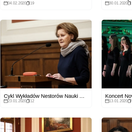
04.02.2020
19
30.01.2020
Cykl Wykładów Nestorów Nauki w Sali Lubrańskiego - prof. Sławomira Wronkowska-Jaśkiewicz
Koncert N
23.01.2020
12
13.01.2020