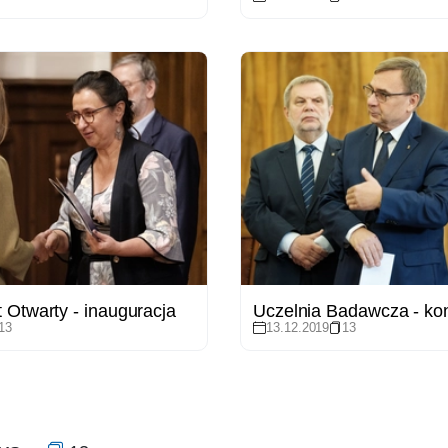
 Otwarty - inauguracja
13
13.12.2019
13