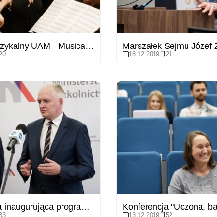
Koncert Muzykalny UAM - Musica Maxima
20
18.12.2019
21
Konferencja inaugurująca program „Inicjatywa Doskonałości – Uczelnia Badawcza”
33
13.12.2019
52