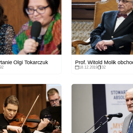
tanie Olgi Tokarczuk
92
18.12.2019
32