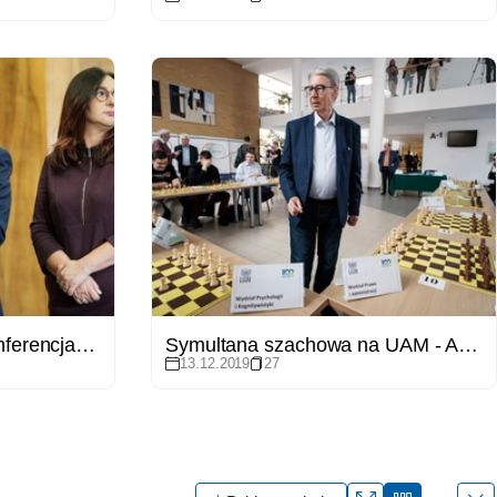
Uczelnia Badawcza - konferencja prasowa
Symultana szachowa na UAM - Arcymistrz Włodzimierz Schmidt
13.12.2019
27