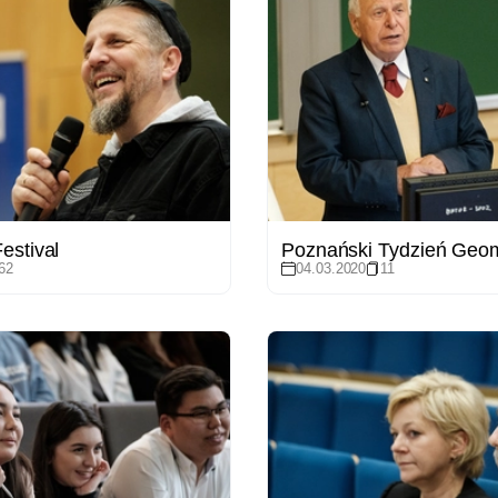
estival
Poznański Tydzień Geom
62
04.03.2020
11