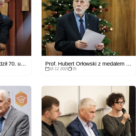
Prof. Witold Molik obchodził 70. urodziny
Prof. Hubert Orłowski z medalem Homini Vere Academico
18.12.2019
35