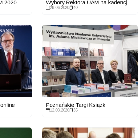
M 2020
Wybory Rektora UAM na kadencję 2020-2024
29.06.2020
40
online
Poznańskie Targi Książki
12.03.2020
35