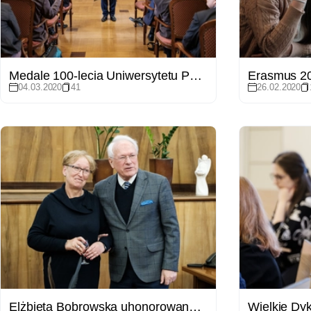
Medale 100-lecia Uniwersytetu Poznańskiego
Erasmus 20
04.03.2020
41
26.02.2020
Elżbieta Bobrowska uhonorowana Medalem Za Zasługi dla UAM
Wielkie Dy