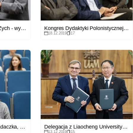
Marszałek Sejmu Józef Zych - wykład otwarty WPiA
Kongres Dydaktyki Polonistycznej na WFPiK
18.12.2019
17
Konferencja "Uczona, badaczka, naukowczyni - feminatywy w dyskursie akademickim"
Delegacja z Liaocheng University (Chiny)
13.12.2019
15