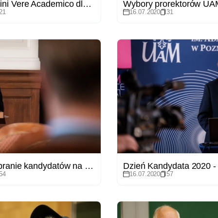
Medal Homini Vere Academico dla prof. Sławomiry Wronkowskiej-Jaśkiewicz
Wybory prorektorów UA
21
16.07.2020
31
Otwarte zebranie kandydatów na rektora UAM z pracownikami
Dzień Kandydata 2020 - 
54
16.07.2020
57