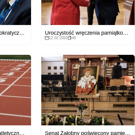
Wybory w państwie demokratycznym - konferencja WNPiD
Uroczystość wręczenia pamiątkowych Medali 100-lecia
12.02.2020
40
Otwarcie stadionu lekkoatletycznego na Morasku
Senat Żałobny poświęcony pamięci prof. Stanisława Lorenca