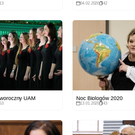
13
04.02.2020
42
oworoczny UAM
Noc Biologów 2020
53
13.01.2020
43