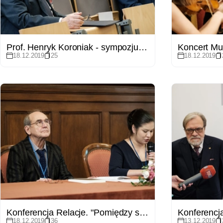
Prof. Henryk Koroniak - sympozjum z okazji 70. urodzin
18.12.2019
25
18.12.2019
Konferencja Relacje. "Pomiędzy słowem, dźwiękiem i obrazem. Stulecie kontaktów dyplomatycznych między Polską i Japonią"
18.12.2019
36
13.12.2019