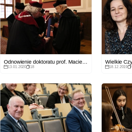
Odnowienie doktoratu prof. Macieja Zielińskiego
Wielkie Czy
13.01.2020
18
18.12.2019