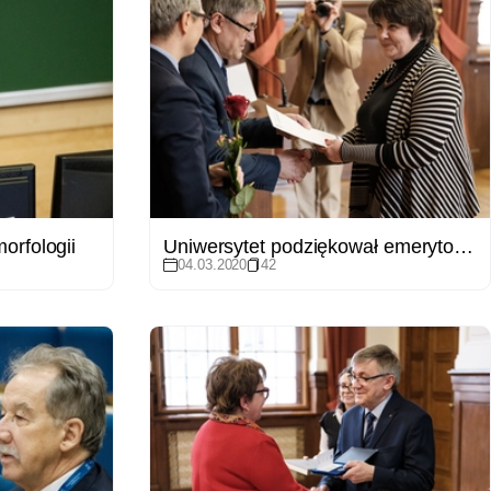
orfologii
Uniwersytet podziękował emerytowanym pracownikom
04.03.2020
42