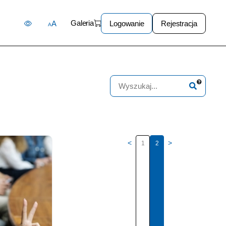
Galeria
A
Logowanie
Rejestracja
A
<
>
1
2