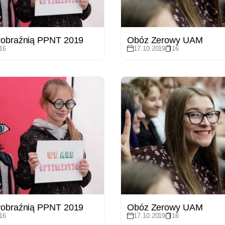
yobraźnią PPNT 2019
Obóz Zerowy UAM
16
17.10.2019
16
yobraźnią PPNT 2019
Obóz Zerowy UAM
16
17.10.2019
16