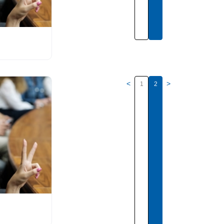
<
>
1
2